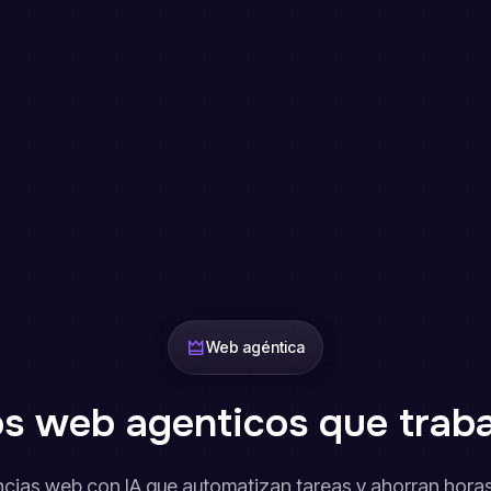
Web agéntica
os web agenticos que traba
ncias web con IA que automatizan tareas y ahorran hora