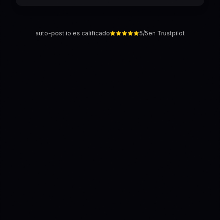
auto-post.io es calificado
5/5
en Trustpilot