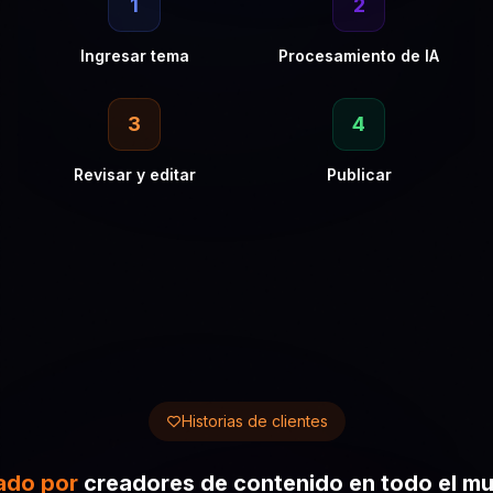
1
2
Ingresar tema
Procesamiento de IA
3
4
Revisar y editar
Publicar
Historias de clientes
do por
creadores de contenido en todo el m