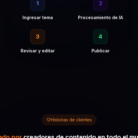
1
2
Ingresar tema
Procesamiento de IA
3
4
Revisar y editar
Publicar
Historias de clientes
do por
creadores de contenido en todo el m