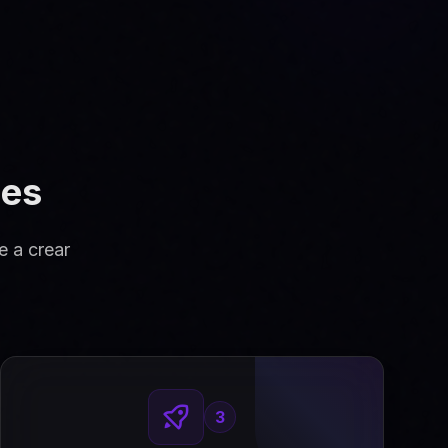
des
 a crear
3