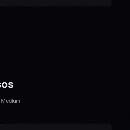
sos
al Medium