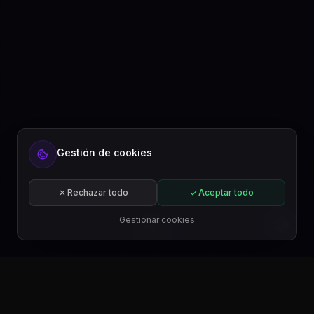
¿Listo para automatizar tu contenido?
Gestión de cookies
Regístrate gratis o suscríbete a un plan.
Comenzar gratis
Rechazar todo
Aceptar todo
Suscribirse
Gestionar cookies
ES
DESCÁRGALO EN
Google Play