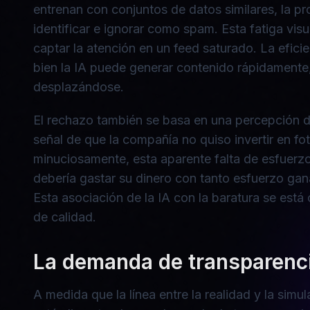
entrenan con conjuntos de datos similares, la pr
identificar e ignorar como spam. Esta fatiga vis
captar la atención en un feed saturado. La efici
bien la IA puede generar contenido rápidamente,
desplazándose.
El rechazo también se basa en una percepción de
señal de que la compañía no quiso invertir en fo
minuciosamente, esta aparente falta de esfuerzo
debería gastar su dinero con tanto esfuerzo ga
Esta asociación de la IA con la baratura se est
de calidad.
La demanda de transparenci
A medida que la línea entre la realidad y la sim