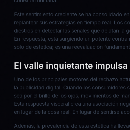
conexión humana.
Este sentimiento creciente se ha consolidado en
replantear sus estrategias en tiempo real. Los
diestros en detectar las señales que delatan l
En respuesta, está surgiendo un potente contramo
solo de estética; es una reevaluación fundamenta
El valle inquietante impuls
Uno de los principales motores del rechazo actu
la publicidad digital. Cuando los consumidores 
sea por el brillo de los ojos, movimientos de ma
Esta respuesta visceral crea una asociación ne
en lugar de la cosa real. En lugar de sentirse 
Además, la prevalencia de esta estética ha llev