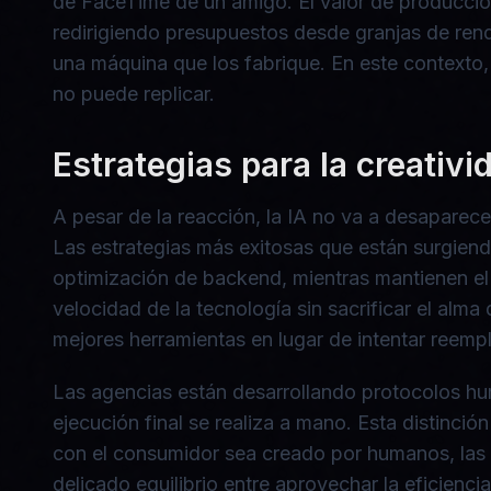
de FaceTime de un amigo. El valor de producción
redirigiendo presupuestos desde granjas de ren
una máquina que los fabrique. En este contexto, 
no puede replicar.
Estrategias para la creativi
A pesar de la reacción, la IA no va a desaparece
Las estrategias más exitosas que están surgiendo 
optimización de backend, mientras mantienen el 
velocidad de la tecnología sin sacrificar el alma
mejores herramientas en lugar de intentar reemp
Las agencias están desarrollando protocolos human
ejecución final se realiza a mano. Esta distinció
con el consumidor sea creado por humanos, las m
delicado equilibrio entre aprovechar la eficienc