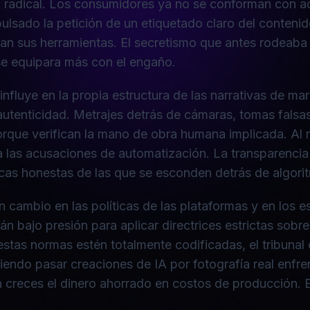
adical. Los consumidores ya no se conforman con adiv
ulsado la petición de un etiquetado claro del conten
gan sus herramientas. El secretismo que antes rodeaba
se equipara más con el engaño.
influye en la propia estructura de las narrativas de m
autenticidad. Metrajes detrás de cámaras, tomas falsa
orque verifican la mano de obra humana implicada. Al
las acusaciones de automatización. La transparencia e
rcas honestas de las que se esconden detrás de algori
 cambio en las políticas de las plataformas y en los es
tán bajo presión para aplicar directrices estrictas sobr
tas normas estén totalmente codificadas, el tribunal 
endo pasar creaciones de IA por fotografía real enfren
 creces el dinero ahorrado en costos de producción. E