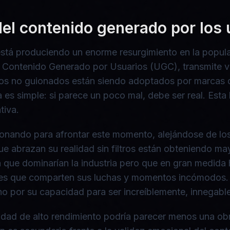
 del contenido generado por los
e está produciendo un enorme resurgimiento en la popula
el Contenido Generado por Usuarios (UGC), transmite 
logos no guionados están siendo adoptados por marcas 
 es simple: si parece un poco mal, debe ser real. Est
tiva.
ionando para afrontar este momento, alejándose de los
ue abrazan su realidad sin filtros están obteniendo ma
on que dominarían la industria pero que en gran medi
les que comparten sus luchas y momentos incómodos. 
ino por su capacidad para ser increíblemente, innegab
icidad de alto rendimiento podría parecer menos una o