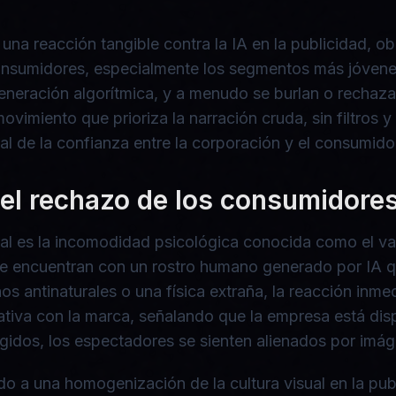
 una reacción tangible contra la IA en la publicidad, 
 consumidores, especialmente los segmentos más jóven
a generación algorítmica, y a menudo se burlan o rech
vimiento que prioriza la narración cruda, sin filtros 
l de la confianza entre la corporación y el consumidor
a el rechazo de los consumidore
al es la incomodidad psicológica conocida como el val
se encuentran con un rostro humano generado por IA q
nos antinaturales o una física extraña, la reacción inm
gativa con la marca, señalando que la empresa está di
acogidos, los espectadores se sienten alienados por im
ado a una homogenización de la cultura visual en la p