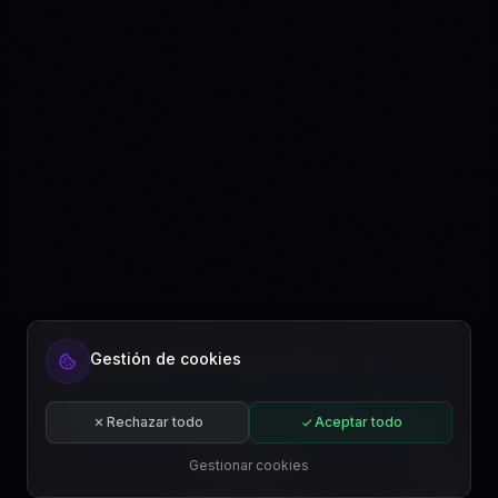
¿Listo para automatizar tu contenido?
Gestión de cookies
Regístrate gratis o suscríbete a un plan.
Comenzar gratis
Rechazar todo
Aceptar todo
Suscribirse
Gestionar cookies
ES