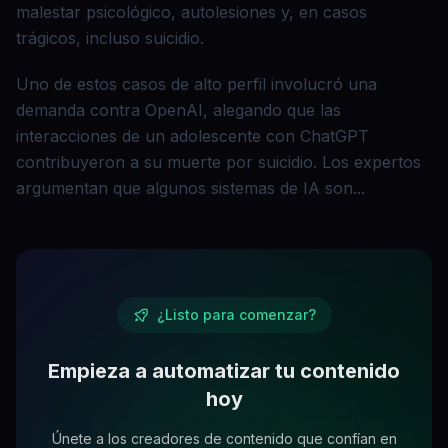
malestar psicológico, autolesiones y, en casos
trágicos, incluso suicidio.
Uno de estos casos de alto perfil involucró una
demanda contra OpenAI, alegando que las
interacciones de un adolescente con ChatGPT
contribuyeron a su muerte por suicidio. Los expertos
argumentan que algunos sistemas de IA son...
¿Listo para comenzar?
Empieza a automatizar tu contenido
hoy
Únete a los creadores de contenido que confían en