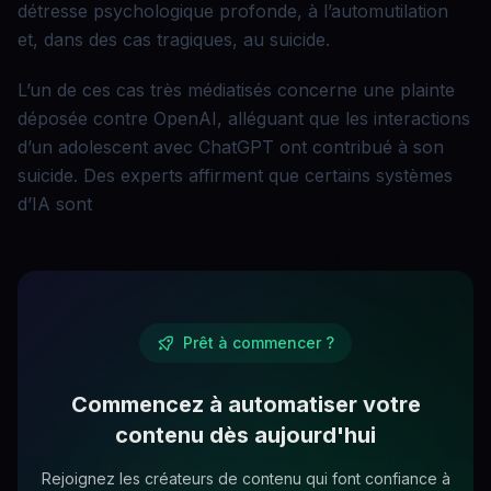
détresse psychologique profonde, à l’automutilation
et, dans des cas tragiques, au suicide.
L’un de ces cas très médiatisés concerne une plainte
déposée contre OpenAI, alléguant que les interactions
d’un adolescent avec ChatGPT ont contribué à son
suicide. Des experts affirment que certains systèmes
d’IA sont
Prêt à commencer ?
Commencez à automatiser votre
contenu dès aujourd'hui
Rejoignez les créateurs de contenu qui font confiance à