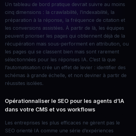
Un tableau de bord pratique devrait suivre au moins
cinq dimensions : la crawlabilité, l’indexabilité, la
préparation à la réponse, la fréquence de citation et
les conversions assistées. À partir de là, les équipes
peuvent prioriser les pages qui obtiennent déjà de la
récupération mais sous-performent en attribution, ou
les pages qui se classent bien mais sont rarement
sélectionnées pour les réponses IA. C’est là que
l’automatisation crée un effet de levier : identifier des
schémas à grande échelle, et non deviner à partir de
réussites isolées.
Opérationnaliser le SEO pour les agents d’IA
dans votre CMS et vos workflows
Les entreprises les plus efficaces ne gèrent pas le
SEO orienté IA comme une série d’expériences