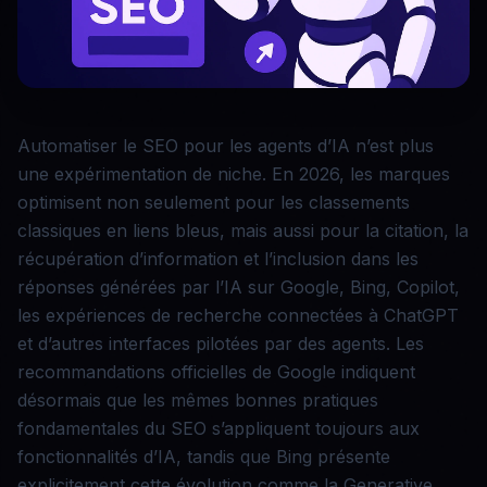
Automatiser le SEO pour les agents d’IA n’est plus
une expérimentation de niche. En 2026, les marques
optimisent non seulement pour les classements
classiques en liens bleus, mais aussi pour la citation, la
récupération d’information et l’inclusion dans les
réponses générées par l’IA sur Google, Bing, Copilot,
les expériences de recherche connectées à ChatGPT
et d’autres interfaces pilotées par des agents. Les
recommandations officielles de Google indiquent
désormais que les mêmes bonnes pratiques
fondamentales du SEO s’appliquent toujours aux
fonctionnalités d’IA, tandis que Bing présente
explicitement cette évolution comme la Generative