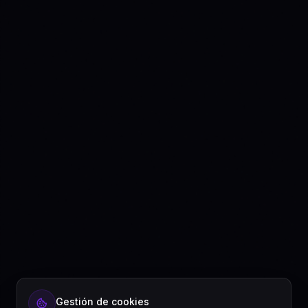
¿Listo para automatizar tu contenido?
Gestión de cookies