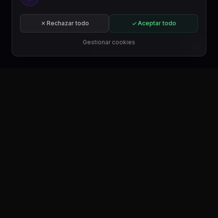
Regístrate gratis o suscríbete a un plan.
Comenzar gratis
Rechazar todo
Aceptar todo
Suscribirse
Gestionar cookies
ES
DESCÁRGALO EN
Google Play
DESCÁRGALO EN
Microsoft Store
DESCÁRGALO EN
WordPress.org
ENCONTRARNOS EN
Trustpilot
ENCONTRARNOS EN
Product Hunt