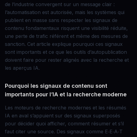
de l’industrie convergent sur un message clair :
l’automatisation est autorisée, mais les systèmes qui
publient en masse sans respecter les signaux de
contenu fondamentaux risquent une visibilité réduite,
une perte de trafic référent et même des mesures de
sanction. Cet article explique pourquoi ces signaux
sont importants et ce que les outils d’autopublication
doivent faire pour rester alignés avec la recherche et
les aperçus IA.
Pourquoi les signaux de contenu sont
importants pour l’IA et la recherche moderne
Les moteurs de recherche modernes et les résumés
IA en aval s’appuient sur des signaux superposés
pour décider quoi afficher, comment résumer et s’il
faut citer une source. Des signaux comme E‑E‑A‑T