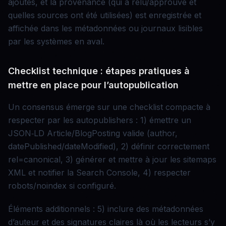
ajoutés, et la provenance (qui a relu/approuvé et
quelles sources ont été utilisées) est enregistrée et
affichée dans les métadonnées ou journaux lisibles
par les systèmes en aval.
Checklist technique : étapes pratiques à
mettre en place pour l’autopublication
Un consensus émerge sur une checklist compacte à
respecter par les autopublishers : 1) émettre un
JSON‑LD Article/BlogPosting valide (author,
datePublished/dateModified), 2) définir correctement
rel=canonical, 3) générer et mettre à jour les sitemaps
XML et notifier la Search Console, 4) respecter
robots/noindex si configuré.
Éléments additionnels : 5) inclure des métadonnées
d’auteur et des signatures claires là où les lecteurs s’y