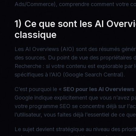
Ads/Commerce), comprendre comment votre conten
1) Ce que sont les AI Overv
classique
Les AI Overviews (AIO) sont des résumés générés
des sources. Du point de vue des propriétaires d
Recherche : si votre contenu est explorable par le
spécifiques à l’AIO (Google Search Central).
C’est pourquoi le «
SEO pour les AI Overviews
Google indique explicitement que vous n’avez pas
votre programme SEO se concentre déjà sur l’acces
l’utilisateur, vous faites déjà l’essentiel de ce
Le sujet devient stratégique au niveau des priori