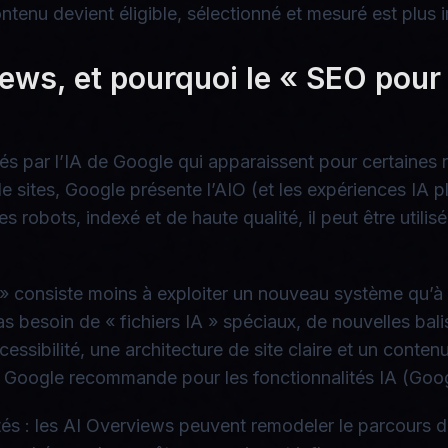
u devient éligible, sélectionné et mesuré est plus i
iews, et pourquoi le « SEO pour
 par l’IA de Google qui apparaissent pour certaines re
e sites, Google présente l’AIO (et les expériences IA 
s robots, indexé et de haute qualité, il peut être utilis
» consiste moins à exploiter un nouveau système qu’à
 besoin de « fichiers IA » spéciaux, de nouvelles balis
sibilité, une architecture de site claire et un contenu
 que Google recommande pour les fonctionnalités IA (Goo
tés : les AI Overviews peuvent remodeler le parcours de