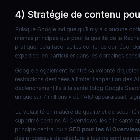
4) Stratégie de contenu pour 
Puisque Google indique qu’il n’y a « aucune opti
mêmes principes que pour la qualité de la Recher
pratique, cela favorise les contenus qui réponde
expertise, en particulier dans les domaines sensi
Google a également montré sa volonté d’ajuster 
restrictions destinées à limiter l’apparition des 
déclenchement lié à la santé (blog Google Search
unique sur 7 millions » où l’AIO apparaissait, sig
La volatilité en matière de qualité et de sécurit
supprimé certains AI Overviews liés à la santé a
principe central du «
SEO pour les AI Overview
des processus de relecture à jour ne sont pas op