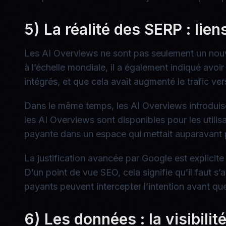
5) La réalité des SERP : lie
Les AI Overviews ne sont pas seulement un nouve
à l’échelle mondiale, il a également indiqué avoir 
intégrés, et que cela avait augmenté le trafic ver
Dans le même temps, les AI Overviews introdui
les AI Overviews sont disponibles pour les utili
payante dans un espace qui mettait auparavant
La justification avancée par Google est explici
D’un point de vue SEO, cela signifie qu’il faut
payants peuvent intercepter l’intention avant que 
6) Les données : la visibilit