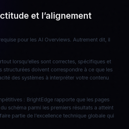
ctitude et l’alignement
equise pour les AI Overviews. Autrement dit, il
out lorsqu’elles sont correctes, spécifiques et
es structurées doivent correspondre à ce que les
pacité des systèmes à interpréter votre contenu
pétitives : BrightEdge rapporte que les pages
u schéma parmi les premiers résultats a atteint
ire partie de l’excellence technique globale qui