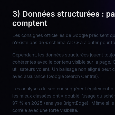
3) Données structurées : pa
comptent
Les consignes officielles de Google précisent qu
n’existe pas de « schéma AIO » à ajouter pour fo
Cependant, les données structurées jouent toujou
cohérentes avec le contenu visible sur la page. 
utilisateurs voient. Un balisage non aligné peut
avec assurance (Google Search Central).
Les analyses du secteur suggèrent également qu
les mieux classées ont « doublé l’usage du sché
97 % en 2025 (analyse BrightEdge). Même si le s
corrèle avec une forte visibilité.