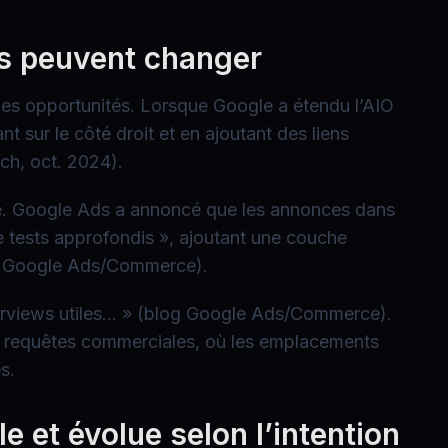
ics peuvent changer
des opportunités. Lorsque Google a étendu l’AIO
nt sur le côté droit et en ajoutant des liens
rch, oct. 2024).
é. Google Ads a annoncé que les annonces dans
de tests approfondis », ajoutant une couche
og Google Ads/Commerce).
Overviews utiles… » (blog Google Ads/Commerce).
les requêtes commerciales, où les emplacements
s.
le et évolue selon l’intention