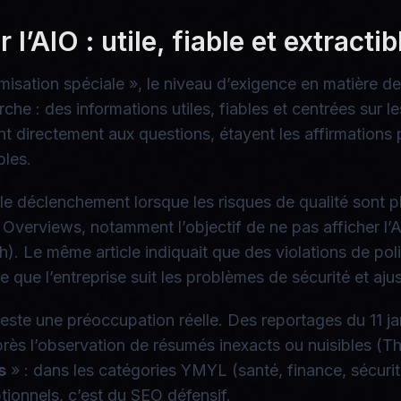
l’AIO : utile, fiable et extractib
misation spéciale », le niveau d’exigence en matière de
che : des informations utiles, fiables et centrées sur 
nt directement aux questions, étayent les affirmations 
bles.
le déclenchement lorsque les risques de qualité sont 
AI Overviews, notamment l’objectif de ne pas afficher l’
). Le même article indiquait que des violations de pol
ne que l’entreprise suit les problèmes de sécurité et aju
é reste une préoccupation réelle. Des reportages du 11 
près l’observation de résumés inexacts ou nuisibles (Th
s
» : dans les catégories YMYL (santé, finance, sécurité
tionnels, c’est du SEO défensif.