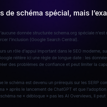
s de schéma spécial, mais l’exa
’aucune donnée structurée schema.org spéciale n’est r
rcer l’inclusion (Google Search Central).
rs un rôle d’appui important dans le SEO moderne, surt
Google réitère ici une règle de longue date : les donné
 créer des problèmes de confiance et peut limiter la ca
e le schéma est devenu un prérequis sur les SERP com
ma » après le lancement de ChatGPT et que l’adoption d
chéma ne « débloque » pas les AI Overviews, il peut fa