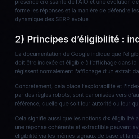
présence croissante de l’AIO et une évolution d
forme les réponses et la manière de défendre l
dynamique des SERP évolue.
2) Principes d’éligibilité : i
La documentation de Google indique que l’éligib
doit être indexée et éligible à l’affichage dans 
régissent normalement l’affichage d’un extrait d
Concrètement, cela place l’explorabilité et l’ind
par des règles robots, sont canonisées vers d’au
référence, quelle que soit leur autorité ou leur qu
Cela signifie aussi que les notions d’« éligibilit
une réponse cohérente et extractible peuvent av
éligibilité via les mêmes signaux de base et la m