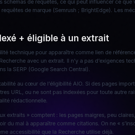
es schémas de requêtes, ce qui peut influencer ce que 
es requêtes de marque (Semrush ; BrightEdge). Les méc
ndexé + éligible à un extrait
ilité technique pour apparaître comme lien de référenc
la Recherche avec un extrait. Il n’y a pas d’exigences t
ans la SERP (Google Search Central).
exabilité au cœur de l’éligibilité AIO. Si des pages im
tres URL, ou ne sont pas indexées pour toute autre rai
alité rédactionnelle.
é aux extraits » comptent : les pages maigres, peu claire
oir du mal à apparaître comme citations. On ne « s’ins
ême accessibilité que la Recherche utilise déjà.