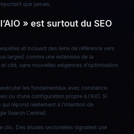
mportant que jamais.
 l’AIO » est surtout du SEO
quêtes et incluent des liens de référence vers
plus larges) comme une extension de la
é et cité, sans nouvelles exigences d’optimisation
 exécuter les fondamentaux avec constance.
es ou d’une configuration propre à l’AIO. Si
 qui répond réellement à l’intention de
gle Search Central).
 clic. Des études sectorielles signalent une