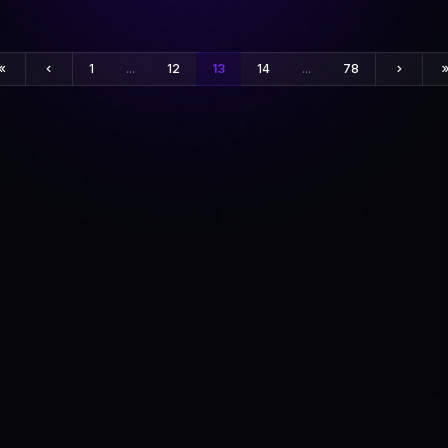
1
...
12
13
14
...
78