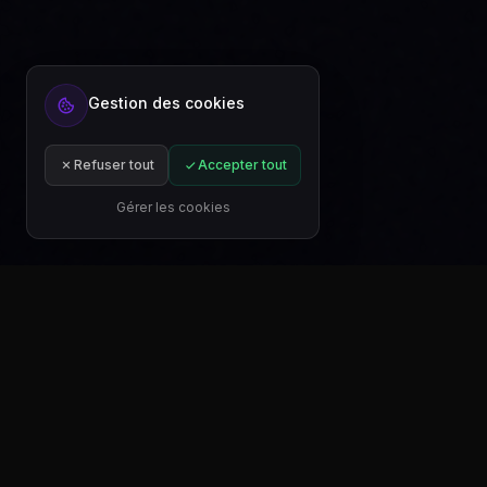
Gestion des cookies
Prêt à automatiser votre contenu ?
Inscrivez-vous gratuitement ou abonnez-
vous à un plan.
Refuser tout
Accepter tout
Commencer gratuitement
S'abonner
Gérer les cookies
TÉLÉCHARGER SUR
TÉLÉ
Google Play
Mic
auto-post.io
auto-post.io est une application pratique et efficace qui