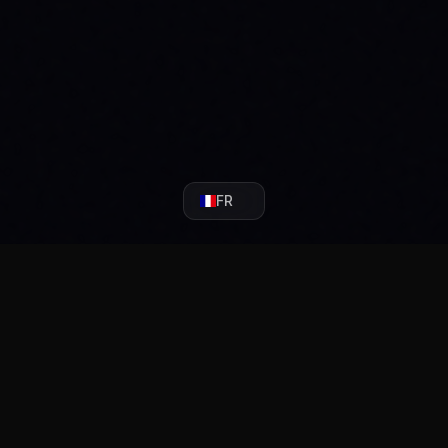
FR
CHARGER SUR
TÉLÉCHARGER SUR
TROUVEZ NOU
rosoft Store
WordPress.org
Trustpil
Plateforme