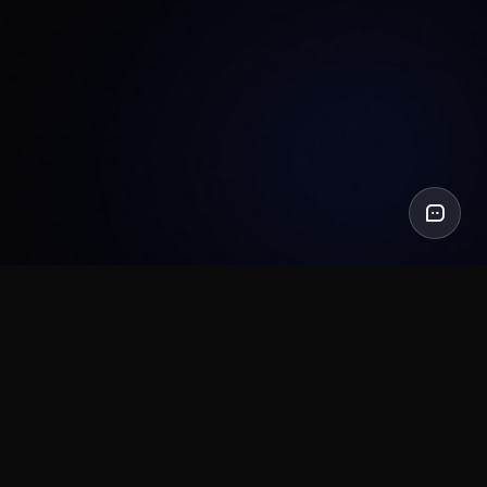
S SUR
TROUVEZ NOUS SUR
ot
Product Hunt
Ressources