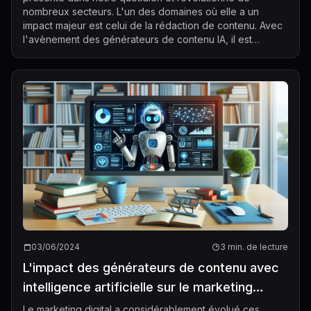
nombreux secteurs. L'un des domaines où elle a un
impact majeur est celui de la rédaction de contenu. Avec
l'avènement des générateurs de contenu IA, il est
désormais possible de produ...
03/06/2024
3 min. de lecture
L'impact des générateurs de contenu avec
intelligence artificielle sur le marketing
digital
Le marketing digital a considérablement évolué ces