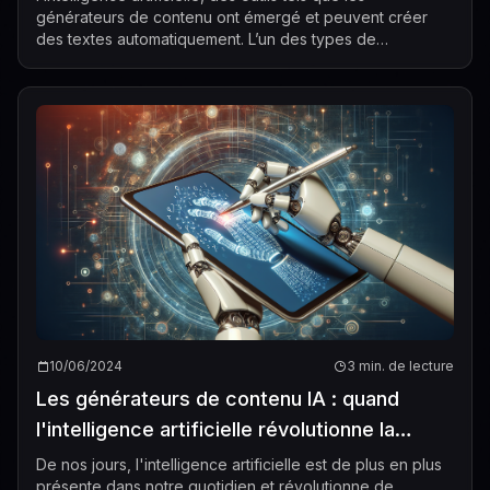
générateurs de contenu ont émergé et peuvent créer
des textes automatiquement. L’un des types de
générateurs de contenu les plus popu...
10/06/2024
3 min. de lecture
Les générateurs de contenu IA : quand
l'intelligence artificielle révolutionne la
rédaction
De nos jours, l'intelligence artificielle est de plus en plus
présente dans notre quotidien et révolutionne de