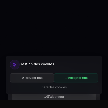
Prêt à automatiser votre contenu ?
Inscrivez-vous gratuitement ou abonnez-
Gestion des cookies
vous à un plan.
Commencer gratuitement
Refuser tout
Accepter tout
S'abonner
Gérer les cookies
FR