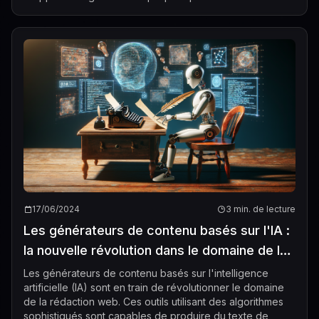
semblables à ceux des humains, ce qui en ...
17/06/2024
3 min. de lecture
Les générateurs de contenu basés sur l'IA :
la nouvelle révolution dans le domaine de la
rédaction web
Les générateurs de contenu basés sur l'intelligence
artificielle (IA) sont en train de révolutionner le domaine
de la rédaction web. Ces outils utilisant des algorithmes
sophistiqués sont capables de produire du texte de