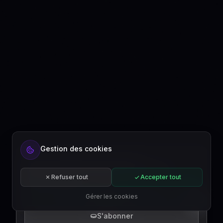
Prêt à automatiser votre contenu ?
Inscrivez-vous gratuitement ou abonnez-
Gestion des cookies
vous à un plan.
Commencer gratuitement
Refuser tout
Accepter tout
S'abonner
Gérer les cookies
FR