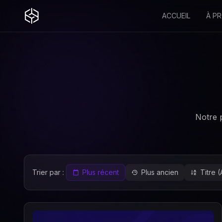
ACCUEIL
À P
Notre p
Trier par :
Plus récent
Plus ancien
Titre 