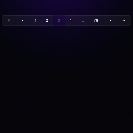
1
2
3
4
...
78