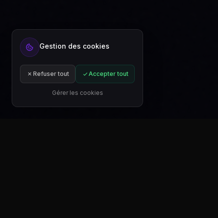
Gestion des cookies
Prêt à automatiser votre contenu ?
Inscrivez-vous gratuitement ou abonnez-
vous à un plan.
Refuser tout
Accepter tout
Commencer gratuitement
S'abonner
Gérer les cookies
TÉLÉCHARGER SUR
TÉLÉ
Google Play
Mic
auto-post.io
auto-post.io est une application pratique et efficace qui