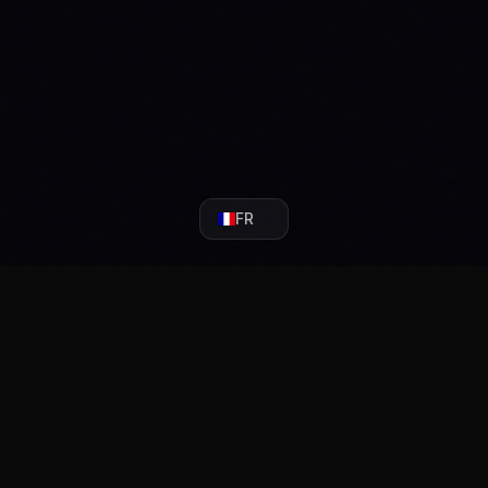
FR
CHARGER SUR
TÉLÉCHARGER SUR
TROUVEZ NOU
rosoft Store
WordPress.org
Trustpil
Plateforme